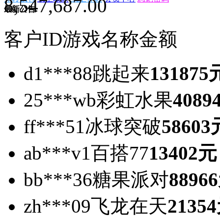
8,547,687.00
最新公告:
客户ID
游戏名称
金额
d1***88
跳起来
131875
25***wb
彩虹水果
4089
ff***51
冰球突破
58603
ab***v1
百搭77
13402元
bb***36
糖果派对
8896
zh***09
飞龙在天
2135