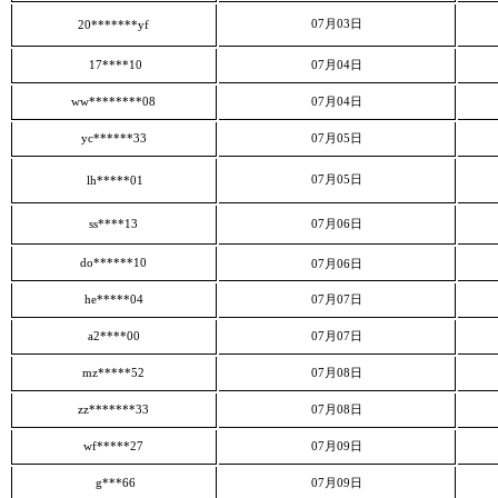
07月03日
20*******yf
17****10
07月04日
ww********08
07月04日
yc******33
07月05日
07月05日
lh*****01
ss****13
07月06日
do******10
07月06日
he
*****04
07月07日
a2****00
07月07日
mz*****52
07月08日
zz*******33
07月08日
wf*****27
07月09日
g***66
07月09日