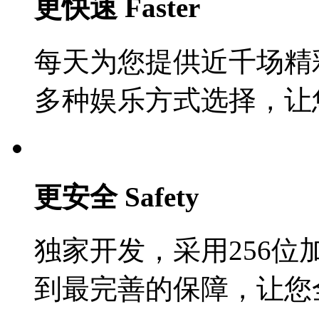
更快速 Faster
每天为您提供近千场精
多种娱乐方式选择，让
更安全 Safety
独家开发，采用256
到最完善的保障，让您