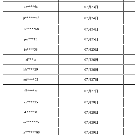
ue****6a
07月23日
ji******45
07月24日
ta*****68
07月24日
pw***13
07月25日
fe****39
07月25日
zj***jz
07月26日
hb****29
07月26日
mf****02
07月27日
f5****ht
07月27日
zx****35
07月28日
sk****31
07月28日
ws*****25
07月29日
jx******60
07月29日