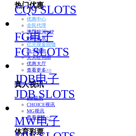
热门优惠
CQ9 SLOTS
优惠中心
全民代理
澳門銀河VIP
FG电子
时时返水
亿元现金回馈
FG SLOTS
电子钱包
天天红包雨
优惠大厅
查看更多>>
JDB电子
真人视讯
JDB SLOTS
BB视讯
CHOICE视讯
MG视讯
MW电子
查看更多>>
体育彩票