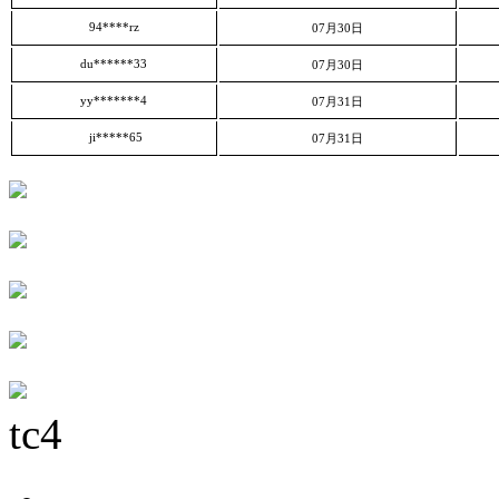
94****rz
07月30日
du******33
07月30日
yy*******4
07月31日
ji*****65
07月31日
tc4