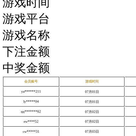
游戏时间
游戏平台
游戏名称
下注金额
中奖金额
会员账号
游戏时间
ya******211
07月01日
ly*****04
07月01日
qq*******62
07
月02日
ew****52
07月02日
cw*****31
07月03日