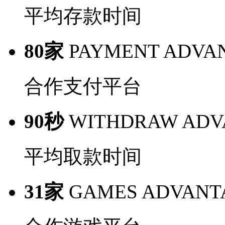
平均存款时间
80
家
PAYMENT
ADVA
合作支付平台
90
秒
WITHDRAW
ADV
平均取款时间
31
家
GAMES
ADVANT