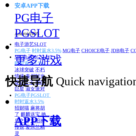
安卓APP下载
PG电子
PGSLOT
Android/iOS
电子游艺
SLOT
PG电子
时时返水3.5%
MG电子
CHOICE电子
JDB电子
C
更多游戏
MG电子
MGSLOT
时时返水3.5%
冰球突破
不朽
情缘
春假时光
快捷导航
Quick navigatio
花花公子
篮球
巨星
淑女派对
PG电子
PGSLOT
时时返水3.5%
招财喵
麻将胡
了
麒麟送宝
艳
APP下载
后之谜
太阳神
传说
爱尔兰精
灵