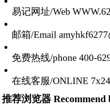
易记网址/Web
WWW.62
邮箱/Email
amyhkf6277
免费热线/phone
400-62
在线客服/ONLINE
7x
推荐浏览器 Recommend b