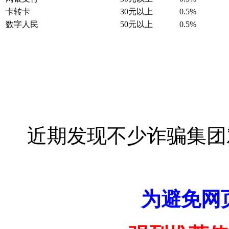
卡转卡
30元以上
0.5%
数字人民
50元以上
0.5%
近期发现不少诈骗集团
为避免网