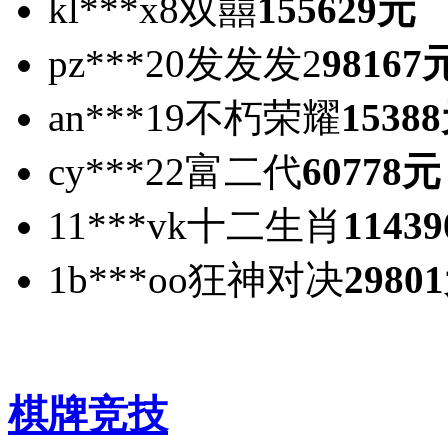
kl***x8
双囍
155629元
pz***20
发发发2
98167
an***19
不朽荣耀
1538
cy***22
富二代
60778元
11***vk
十二生肖
1143
1b***oo
狂神对决
2980
棋牌竞技