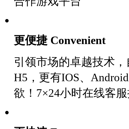
合作游戏平台
更便捷 Convenient
引领市场的卓越技术，
H5，更有IOS、And
欲！7×24小时在线客