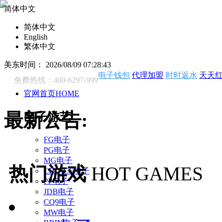
简体中文
简体中文
English
繁体中文
美东时间：
2026/08/09 07:28:44
电子钱包
代理加盟
时时返水
天天
免费热线：400-6297-999
官网首页
HOME
最新公告:
电子游艺
FG电子
PG电子
MG电子
热门游戏
HOT GAMES
CHOICE电子
PP电子
JDB电子
CQ9电子
MW电子