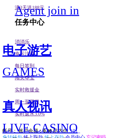
Agent join in
满3天送188元
任务中心
消消乐
电子游艺
幸运注单
每日签到
GAMES
闯关夺宝
实时救援金
周一至周日
真人视讯
实时返水3.0%
LIVE CASINO
帐号：
账户余额：
0.00
站内信
（
0
）
免转钱包
线上取款
线上存款
会员中心
忘记密码