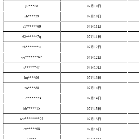
y7***58
07月10日
xh****39
07月10日
a1******68
07月11日
62******7q
07月11日
zh*******ia
07月12日
qq*******62
07月12日
s******47
07月13日
hq****96
07月13日
zo****88
07月14日
cx******23
07月14日
hh*****15
07月15日
ww********08
07月15日
cx*****98
07月16日